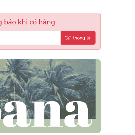
 báo khi có hàng
Gửi thông tin