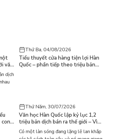
Thứ Ba, 04/08/2026
 một
Tiểu thuyết cửa hàng tiện lợi Hàn
ới văn
Quốc – phần tiếp theo triệu bản
của Kim Ho-yeon ra thế giới
n dịch
 nhau
Thứ Năm, 30/07/2026
iểu
Văn học Hàn Quốc lập kỷ lục 1,2
a con
triệu bản dịch bán ra thế giới – Vì
 khóc
sao cả thế giới đang đọc sách Hàn?
Có một làn sóng đang lặng lẽ lan khắp