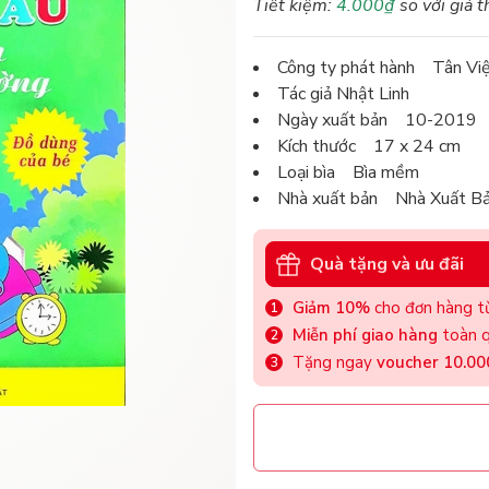
Tiết kiệm:
4.000₫
so với giá t
Công ty phát hành Tân Vi
Tác giả Nhật Linh
Ngày xuất bản 10-2019
Kích thước 17 x 24 cm
Loại bìa Bìa mềm
Nhà xuất bản Nhà Xuất B
Quà tặng và ưu đãi
Giảm 10%
cho đơn hàng từ
Miễn phí giao hàng
toàn q
Tặng ngay
voucher 10.0