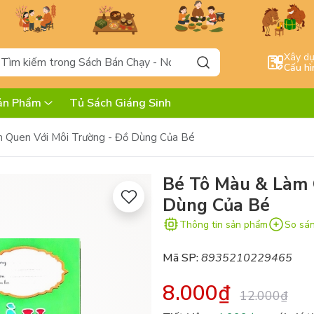
Xây d
Cấu hì
ản Phẩm
Tủ Sách Giáng Sinh
 Quen Với Môi Trường - Đồ Dùng Của Bé
Bé Tô Màu & Làm 
Dùng Của Bé
Thông tin sản phẩm
So sá
Mã SP:
8935210229465
8.000₫
12.000₫