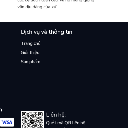
các kệ sách toàn cầu, và nó mang giọng
văn dịu dàng của xứ ...
Dịch vụ và thông tin
Trang chủ
Giới thiệu
Sản phẩm
n
Liên hệ:
Quét mã QR liên hệ