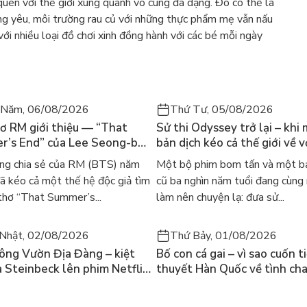
quen với thế giới xung quanh vô cùng đa dạng. Đó có thể là
áng yêu, môi trường rau củ với những thực phẩm mẹ vẫn nấu
ới nhiều loại đồ chơi xinh đồng hành với các bé mỗi ngày
 Năm, 06/08/2026
Thứ Tư, 05/08/2026
ơ RM giới thiệu — “That
Sử thi Odyssey trở lại – khi
’s End” của Lee Seong-bok
bản dịch kéo cả thế giới về v
 bản tiếng Anh sau 4 năm
học kinh điển
ng chia sẻ của RM (BTS) năm
Một bộ phim bom tấn và một bả
t
 kéo cả một thế hệ độc giả tìm
cũ ba nghìn năm tuổi đang cùng
thơ “That Summer’s...
làm nên chuyện lạ: đưa sử...
Nhật, 02/08/2026
Thứ Bảy, 01/08/2026
ông Vườn Địa Đàng – kiệt
Bố con cá gai – vì sao cuốn t
a Steinbeck lên phim Netflix
thuyết Hàn Quốc về tình ch
 hỏi “con người có quyền
lại khiến cả mạng xã hội bật
iều thiện?”
mùa hè này