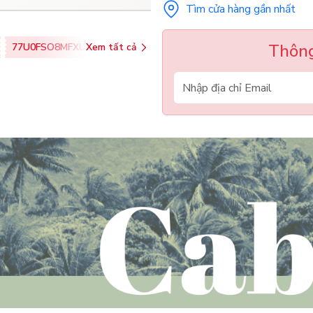
Tìm cửa hàng gần nhất
Thông
77U0FSO8MFXU
Xem tất cả