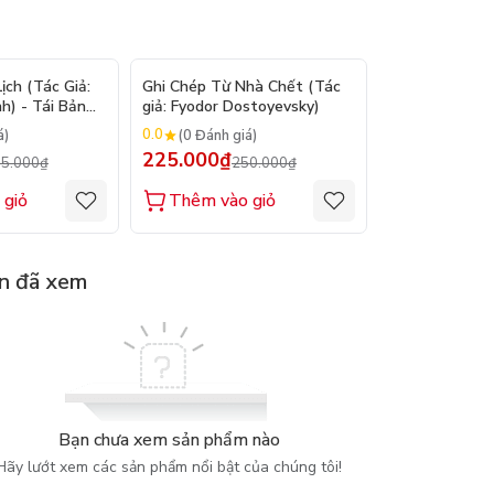
- 9%
- 10%
ch (Tác Giả:
Ghi Chép Từ Nhà Chết (Tác
Suy Tưởng - M
h) - Tái Bản
giả: Fyodor Dostoyevsky)
(Tác giả: Marc
0.0
0.0
á)
(0 Đánh giá)
(0 Đánh gi
225.000₫
200.000₫
5.000₫
250.000₫
2
 giỏ
Thêm vào giỏ
Thêm vào
n đã xem
Bạn chưa xem sản phẩm nào
Hãy lướt xem các sản phẩm nổi bật của chúng tôi!