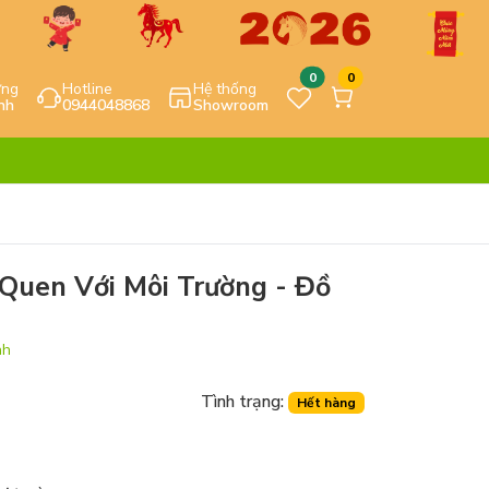
0
0
ựng
Hotline
Hệ thống
nh
0944048868
Showroom
Quen Với Môi Trường - Đồ
nh
Tình trạng:
Hết hàng