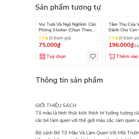
Sản phẩm tương tự
Vui Tươi Và Ngộ Nghĩnh: Căn
Tâm Thư Của W
Phòng Sticker (Chọn Theo
Dành Cho Con C
Chủ Đề) - Hơn 250 Sticker
2026)
0.0
0.0
(0 Đánh giá)
(0 Đánh gi
75.000₫
196.000₫
21
Tuỳ chọn
Thêm vào 
Thông tin sản phẩm
GIỚI THIỆU SÁCH
Tô màu là hình thức kích thích trí tưởng tượng 
các bé làm quen với thế giới màu sắc, làm quen v
Bộ sách Bé Tô Màu Và Làm Quen Với Môi Trường 