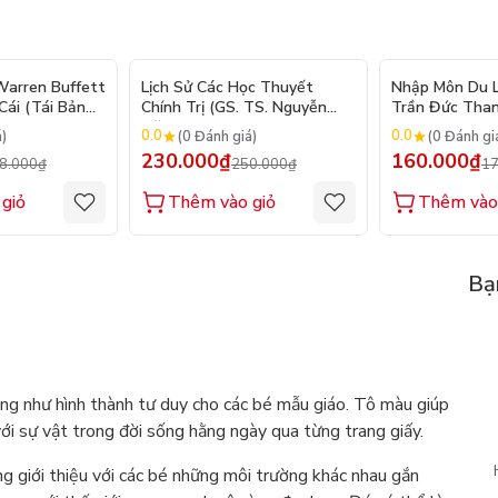
- 10%
- 8%
arren Buffett
Lịch Sử Các Học Thuyết
Nhập Môn Du Lị
ái (Tái Bản
Chính Trị (GS. TS. Nguyễn
Trần Đức Than
Đăng Dung)
2026
0.0
0.0
á)
(0 Đánh giá)
(0 Đánh gi
230.000₫
160.000₫
8.000₫
250.000₫
17
giỏ
Thêm vào giỏ
Thêm vào
Bạ
cũng như hình thành tư duy cho các bé mẫu giáo. Tô màu giúp
ới sự vật trong đời sống hằng ngày qua từng trang giấy.
giới thiệu với các bé những môi trường khác nhau gắn