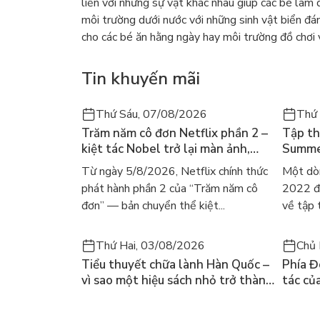
liền với những sự vật khác nhau giúp các bé làm 
môi trường dưới nước với những sinh vật biển đ
cho các bé ăn hằng ngày hay môi trường đồ chơi v
Tin khuyến mãi
Thứ Sáu, 07/08/2026
Thứ
Trăm năm cô đơn Netflix phần 2 –
Tập th
kiệt tác Nobel trở lại màn ảnh,
Summer
dòng người tìm đọc lại García
ra mắt
Từ ngày 5/8/2026, Netflix chính thức
Một dò
Márquez
gây số
phát hành phần 2 của “Trăm năm cô
2022 đã
đơn” — bản chuyển thể kiệt...
về tập 
Thứ Hai, 03/08/2026
Chủ 
Tiểu thuyết chữa lành Hàn Quốc –
Phía Đ
vì sao một hiệu sách nhỏ trở thành
tác củ
cuốn bán chạy nhất thế giới?
và câu
chọn đ