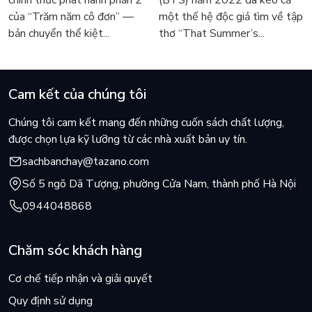
Márquez
sốt
của “Trăm năm cô đơn” —
một thế hệ độc giả tìm về tập
bản chuyển thể kiệt...
thơ “That Summer’s...
Cam kết của chúng tôi
Chúng tôi cam kết mang đến những cuốn sách chất lượng,
được chọn lựa kỹ lưỡng từ các nhà xuất bản uy tín.
sachbanchay@tazano.com
Số 5 ngõ Dã Tượng, phường Cửa Nam, thành phố Hà Nội
0944048868
Chăm sóc khách hàng
Cơ chế tiếp nhận và giải quyết
Quy định sử dụng