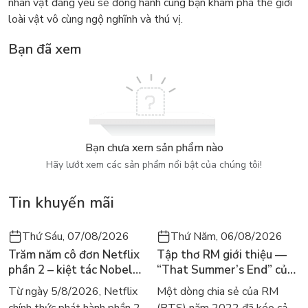
nhân vật đáng yêu sẽ đồng hành cùng bạn khám phá thế giới
loài vật vô cùng ngộ nghĩnh và thú vị.
Bạn đã xem
Bạn chưa xem sản phẩm nào
Hãy lướt xem các sản phẩm nổi bật của chúng tôi!
Tin khuyến mãi
Thứ Sáu, 07/08/2026
Thứ Năm, 06/08/2026
Trăm năm cô đơn Netflix
Tập thơ RM giới thiệu —
phần 2 – kiệt tác Nobel
“That Summer’s End” của
trở lại màn ảnh, dòng
Lee Seong-bok ra mắt bản
Từ ngày 5/8/2026, Netflix
Một dòng chia sẻ của RM
người tìm đọc lại García
tiếng Anh sau 4 năm gây
chính thức phát hành phần 2
(BTS) năm 2022 đã kéo cả