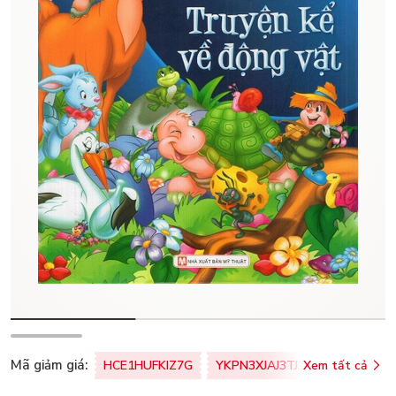
Mã giảm giá:
HCE1HUFKIZ7G
YKPN3XJAJ3TJ
Xem tất cả
77U0FSO8M