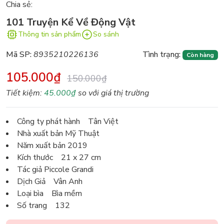
Chia sẻ:
101 Truyện Kể Về Động Vật
Thông tin sản phẩm
So sánh
Mã SP:
8935210226136
Tình trạng:
Còn hàng
105.000₫
150.000₫
Tiết kiệm:
45.000₫
so với giá thị trường
Công ty phát hành Tân Việt
Nhà xuất bản Mỹ Thuật
Năm xuất bản 2019
Kích thước 21 x 27 cm
Tác giả Piccole Grandi
Dịch Giả Vân Anh
Loại bìa Bìa mềm
Số trang 132