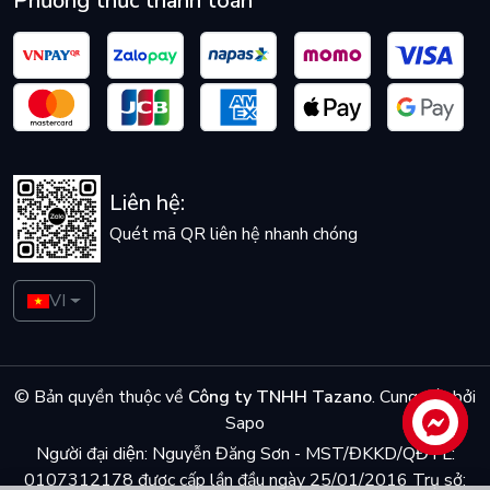
Phương thức thanh toán
Liên hệ:
Quét mã QR liên hệ nhanh chóng
VI
© Bản quyền thuộc về
Công ty TNHH Tazano
.
Cung cấp bởi
Sapo
Liên hệ
Người đại diện: Nguyễn Đăng Sơn - MST/ĐKKD/QĐTL:
0107312178 được cấp lần đầu ngày 25/01/2016 Trụ sở: