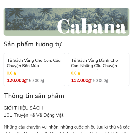
Sản phẩm tương tự
- 20%
- 25%
Tủ Sách Vàng Cho Con: Câu
Tủ Sách Vàng Dành Cho
Chuyện Bốn Mùa
Con: Những Câu Chuyện
Phiêu Lưu Li Kì Nhất
0.0
0.0
120.000₫
112.000₫
150.000₫
150.000₫
Thông tin sản phẩm
GIỚI THIỆU SÁCH
101 Truyện Kể Về Động Vật
Những câu chuyện vui nhộn, những cuộc phiêu lưu kì thú và các