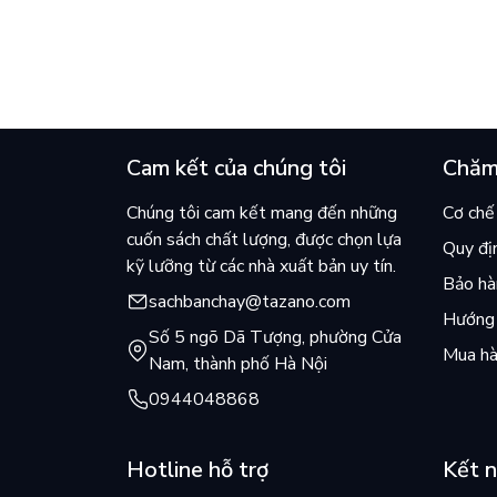
và câu hỏi “con người có quyền
lại kh
chọn điều thiện?”
mùa hè
Cam kết của chúng tôi
Chăm
Chúng tôi cam kết mang đến những
Cơ chế 
cuốn sách chất lượng, được chọn lựa
Quy đị
kỹ lưỡng từ các nhà xuất bản uy tín.
Bảo hàn
sachbanchay@tazano.com
Hướng 
Số 5 ngõ Dã Tượng, phường Cửa
Mua hà
Nam, thành phố Hà Nội
0944048868
Hotline hỗ trợ
Kết n