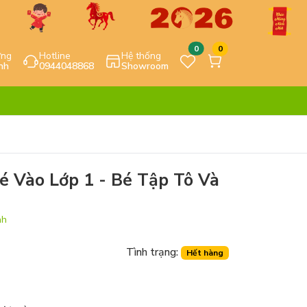
0
0
ựng
Hotline
Hệ thống
nh
0944048868
Showroom
é Vào Lớp 1 - Bé Tập Tô Và
nh
Tình trạng:
Hết hàng