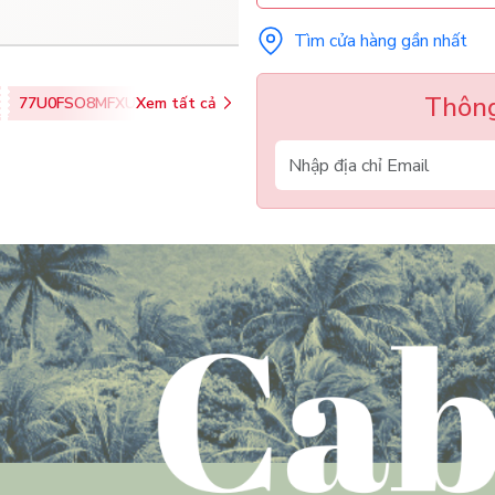
Tìm cửa hàng gần nhất
Thông
77U0FSO8MFXU
Xem tất cả