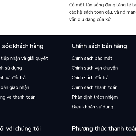
iến cả mạng xã hội bật khóc
sao cả thế giới đang đọc sá
Có một làn sóng đang lặng lẽ l
 này
các kệ sách toàn cầu, và nó man
văn dịu dàng của xứ ...
 sóc khách hàng
Chính sách bán hàng
tiếp nhận và giải quyết
Chính sách bảo mật
nh sử dụng
Chính sách vận chuyển
h và đổi trả
Chính sách đổi trả
dẫn giao nhận
Chính sách thanh toán
ng và thanh toán
Phân định trách nhiệm
Điều khoản sử dụng
ối với chúng tôi
Phương thức thanh toá