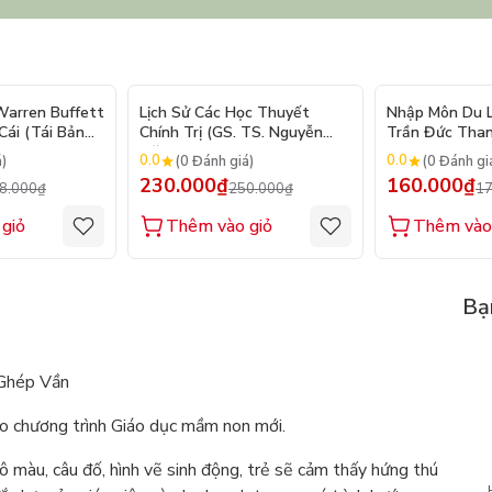
- 10%
- 8%
arren Buffett
Lịch Sử Các Học Thuyết
Nhập Môn Du Lị
ái (Tái Bản
Chính Trị (GS. TS. Nguyễn
Trần Đức Than
Đăng Dung)
2026
0.0
0.0
á)
(0 Đánh giá)
(0 Đánh gi
230.000₫
160.000₫
8.000₫
250.000₫
17
giỏ
Thêm vào giỏ
Thêm vào
Bạ
 Ghép Vần
o chương trình Giáo dục mầm non mới.
ô màu, câu đố, hình vẽ sinh động, trẻ sẽ cảm thấy hứng thú