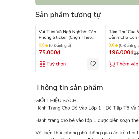
Sản phẩm tương tự
Vui Tươi Và Ngộ Nghĩnh: Căn
Tâm Thư Của W
Phòng Sticker (Chọn Theo
Dành Cho Con C
Chủ Đề) - Hơn 250 Sticker
2026)
0.0
0.0
(0 Đánh giá)
(0 Đánh gi
75.000₫
196.000₫
21
Tuỳ chọn
Thêm vào 
Thông tin sản phẩm
GIỚI THIỆU SÁCH
Hành Trang Cho Bé Vào Lớp 1 - Bé Tập Tô Và
Hành trang cho bé vào lớp 1 được biên soạn the
Với kiến thức phong phú thông qua các trò chơi t