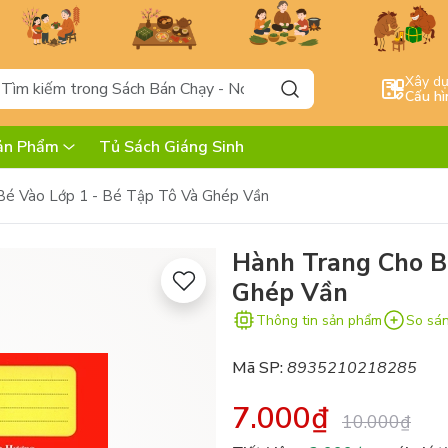
Xây d
Cấu hì
ản Phẩm
Tủ Sách Giáng Sinh
Bé Vào Lớp 1 - Bé Tập Tô Và Ghép Vần
Hành Trang Cho B
Ghép Vần
Thông tin sản phẩm
So sá
Mã SP:
8935210218285
7.000₫
10.000₫