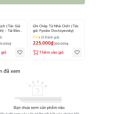
- 9%
- 10%
ch (Tác Giả:
Ghi Chép Từ Nhà Chết (Tác
Suy Tưởng - M
h) - Tái Bản
giả: Fyodor Dostoyevsky)
(Tác giả: Marc
0.0
0.0
á)
(0 Đánh giá)
(0 Đánh gi
225.000₫
200.000₫
5.000₫
250.000₫
2
 giỏ
Thêm vào giỏ
Thêm vào
n đã xem
Bạn chưa xem sản phẩm nào
Hãy lướt xem các sản phẩm nổi bật của chúng tôi!