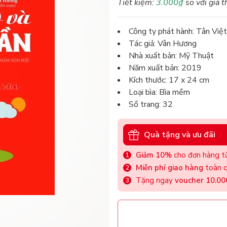
Tiết kiệm:
3.000₫
so với giá t
Công ty phát hành: Tân Việt
Tác giả: Vân Hương
Nhà xuất bản: Mỹ Thuật
Năm xuất bản: 2019
Kích thước: 17 x 24 cm
Loại bìa: Bìa mềm
Số trang: 32
Quà tặng và ưu đãi
Giảm 10%
cho đơn hàng từ
Miễn phí giao hàng
toàn q
Tặng ngay
voucher 10.0