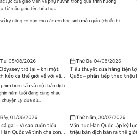
ắc lực của giáo viên và phụ huynh trong quá trình hướng
ếp từ mẫu giáo lên tiểu học.
số kỹ năng cơ bản cho các em học sinh mẫu giáo (chuẩn bị
 Tư, 05/08/2026
Thứ Ba, 04/08/2026
 Odyssey trở lại – khi một
Tiểu thuyết cửa hàng tiện lợ
h kéo cả thế giới về với văn
Quốc – phần tiếp theo triệu
nh điển
của Kim Ho-yeon ra thế giới
phim bom tấn và một bản dịch
ghìn năm tuổi đang cùng nhau
 chuyện lạ: đưa sử...
Bảy, 01/08/2026
Thứ Năm, 30/07/2026
cá gai – vì sao cuốn tiểu
Văn học Hàn Quốc lập kỷ lục
 Hàn Quốc về tình cha con
triệu bản dịch bán ra thế giới