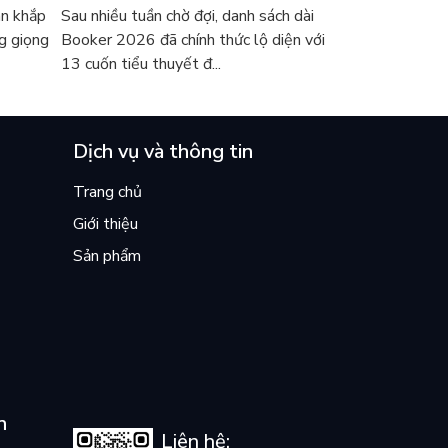
ch Hàn?
Và Gợi Ý Đọc Cho Người Việt
an khắp
Sau nhiều tuần chờ đợi, danh sách dài
g giọng
Booker 2026 đã chính thức lộ diện với
13 cuốn tiểu thuyết đ...
Dịch vụ và thông tin
Trang chủ
Giới thiệu
Sản phẩm
n
Liên hệ: