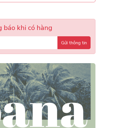
 báo khi có hàng
Gửi thông tin