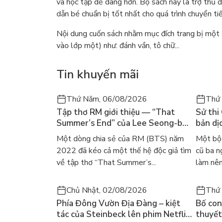
và học tập dễ dàng hơn. Bộ sách này là trợ thủ đ
dẫn bé chuẩn bị tốt nhất cho quá trình chuyển ti
Nội dung cuốn sách nhằm mục đích trang bị một 
vào lớp một) như: đánh vần, tô chữ...
Tin khuyến mãi
Thứ Năm, 06/08/2026
Thứ
Tập thơ RM giới thiệu — “That
Sử thi
Summer’s End” của Lee Seong-bok
bản dịc
ra mắt bản tiếng Anh sau 4 năm
học ki
Một dòng chia sẻ của RM (BTS) năm
Một bộ 
gây sốt
2022 đã kéo cả một thế hệ độc giả tìm
cũ ba n
về tập thơ “That Summer’s...
làm nên
Chủ Nhật, 02/08/2026
Thứ 
Phía Đông Vườn Địa Đàng – kiệt
Bố con 
tác của Steinbeck lên phim Netflix
thuyết